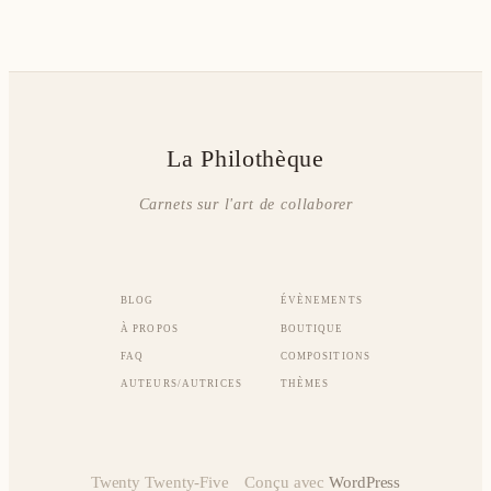
La Philothèque
Carnets sur l'art de collaborer
BLOG
ÉVÈNEMENTS
À PROPOS
BOUTIQUE
FAQ
COMPOSITIONS
AUTEURS/AUTRICES
THÈMES
Twenty Twenty-Five
Conçu avec
WordPress